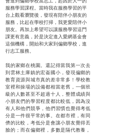
會進到偏鄉學校當志工，起因於大一的
服務學習課程。當時我在服務學習的平
台上觀看瀏覽後，發現有陪伴小朋友的
服務，比起在學校打掃，我更愛陪伴小
朋友。再加上希望可以讓服務學習這門
課更有意義，於是決定進入愛網基金會
這個機構，開始和大家到偏鄉學校，進
行志工服務。
我的家鄉在桃園。還記得當我第一次去
到雲林土庫鎮的宏崙國小，發現偏鄉的
教育資源與城市真的差非常多！學校教
室裡和操場的設備都相當老舊，一個班
級的人數甚至不超過十人，整體成績與
小朋友們的學習程度都比較低，因為沒
有人和他們競爭，他們習慣也覺得考低
分是一件很平常的事。在都市裡，有同
儕的比較，考低分是會讓小朋友覺得丟
臉的；而在偏鄉裡，多數是隔代教養，