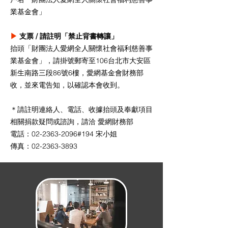
業基金會」
▶
支票 / 請註明「禁止背書轉讓」
抬頭「財團法人愛網全人關懷社會福利慈善事
業基金會」，請掛號郵寄至106台北市大安區
新生南路三段86號6樓，愛網基金會財務部
收，並來電告知，以確認本會收到。
＊請註明連絡人、電話、收據抬頭及奉獻項目
相關捐款疑問或諮詢，請洽 愛網財務部
電話：02-2363-2096#194 宋小姐
傳真：02-2363-3893