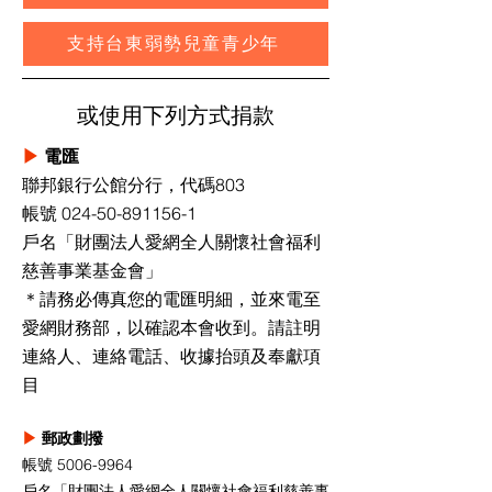
支持台東弱勢兒童青少年
​或使用下列方式捐款
▶
電匯
聯邦銀行公館分行，代碼803
帳號 024-50-891156-1
戶名「財團法人愛網全人關懷社會福利
慈善事業基金會」
＊請務必傳真您的電匯明細，並來電至
愛網財務部，以確認本會收到。請註明
連絡人、連絡電話、收據抬頭及奉獻項
目
▶
郵政劃撥
帳號 5006-9964
戶名「財團法人愛網全人關懷社會福利慈善事